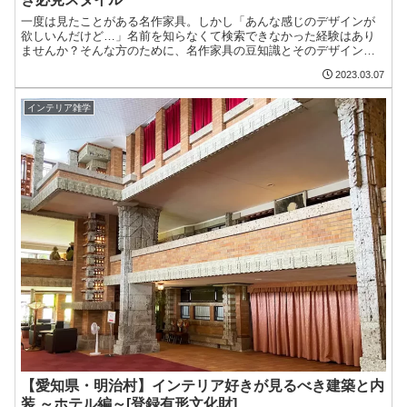
一度は見たことがある名作家具。しかし「あんな感じのデザインが
欲しいんだけど…」名前を知らなくて検索できなかった経験はあり
ませんか？そんな方のために、名作家具の豆知識とそのデザインに
合うコーディネートスタイルをご紹介します。あの、呪術廻戦の五
2023.03.07
条悟もバウハウスの名作家具を愛用している！？
インテリア雑学
【愛知県・明治村】インテリア好きが見るべき建築と内
装 ～ホテル編～[登録有形文化財]