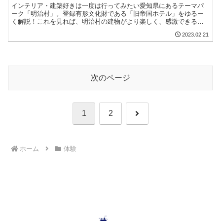
インテリア・建築好きは一度は行ってみたい愛知県にあるテーマパ
ーク「明治村」。登録有形文化財である「旧帝国ホテル」をゆるー
く解説！これを見れば、明治村の建物がより楽しく、感激できるは
ず♪今回は近代建築の三大巨匠である「フランク・ロイド・ライト」
2023.02.21
の建築についてご紹介。
次のページ
次
1
2
へ
ホーム
体験