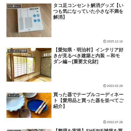
タコ足コンセント解消グッズ【い
1人暮らし
つも気になっていた小さな不満を
解消】
2025.12.16
【愛知県・明治村】インテリア好
インテリア雑学
きが見るべき建築と内装 ～和モ
ダン編～[重要文化財]
2023.02.28
買った器でテーブルコーディネー
キッチン
ト【愛用品と買った器を並べてご
紹介】
2022.07.26
【整理を実践】SHEINE雑貨を買