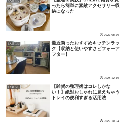
1人暮らし
ったら簡単に素敵アクセサリー収
納になった
2023.08.30
最近買ったおすすめキッチンラッ
1人暮らし
ク【収納と使いやすさビフォーア
フター】
2025.12.10
【雑貨の整理術はコレしかな
1人暮らし
い！】絶対おしゃれに見えちゃう
トレイの便利すぎる活用法
2022.10.04