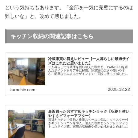
という気持ちもあります。「全部を一気に完璧にするのは
難しいな」と、改めて感じました。
キッチン収納の関連記事はこちら
冷蔵庫買い替えレビュー【一人暮らしに最適サイ
ズはこれだと思いました】
一人暮らしで冷蔵庫を買い替えた理由と、TWINBIRDを選
んだポイントをリアルに解説。冷凍室の広さや使いやす
さ、部屋なじみするデザインまで、実際に使って感じたメ
リットと注意点をまとめました。
2025.12.22
kurachic.com
最近買ったおすすめキッチンラック【収納と使い
やすさビフォーアフター】
賃貸キッチンで収納と作業スペースに悩み、キャスター付
きキッチンワゴンを導入。選んだ理由とシンデレラフィッ
トしたサイズ感、実際の収納例や使い心地をまとめまし
た。