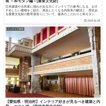
装 ～和モダン編～[重要文化財]
日本建築や古民家に憧れがある方にインテリアの参考になる、おす
すめしたい建物をご紹介。真似したくなる内装美の解説と、歴史あ
る重要文化財の数寄屋造りについて、建具のこだわりと和モダン、
品の良さ、数寄屋造りの魅力についてアツく語っていきます。
2023.02.28
インテリア雑学
【愛知県・明治村】インテリア好きが見るべき建築と内