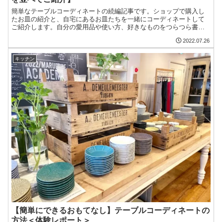
簡単なテーブルコーディネートの続編記事です。ショップで購入し
たお皿の紹介と、自宅にあるお皿たちを一緒にコーディネートして
ご紹介します。自分の愛用品や使い方、好きなものをつらつら書く
コラム的な記事です。お皿のコーディネートって意外と簡単なんだ
2022.07.26
なと、身近に感じてもらえたらと思います。
キッチン
【簡単にできるおもてなし】テーブルコーディネートの
方法＜体験レポート＞