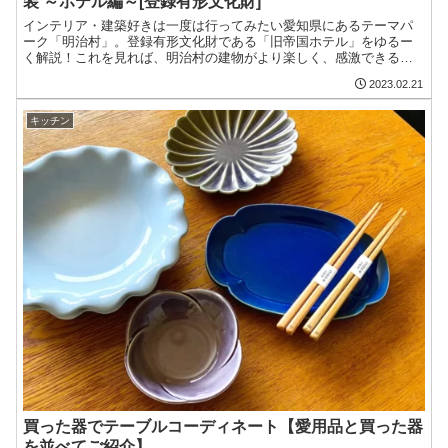
装 ～ホテル編～[登録有形文化財]
インテリア・建築好きは一度は行ってみたい愛知県にあるテーマパ
ーク「明治村」。登録有形文化財である「旧帝国ホテル」をゆるー
く解説！これを見れば、明治村の建物がより楽しく、感激できるは
ず♪今回は近代建築の三大巨匠である「フランク・ロイド・ライト」
2023.02.21
の建築についてご紹介。
キッチン
買った器でテーブルコーディネート【愛用品と買った器
を並べてご紹介】