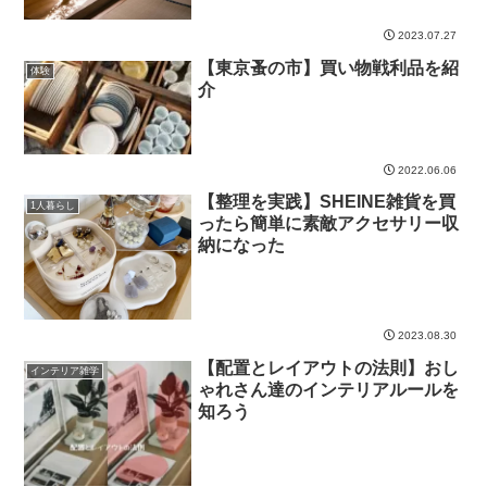
2023.07.27
【東京蚤の市】買い物戦利品を紹
体験
介
2022.06.06
【整理を実践】SHEINE雑貨を買
1人暮らし
ったら簡単に素敵アクセサリー収
納になった
2023.08.30
【配置とレイアウトの法則】おし
インテリア雑学
ゃれさん達のインテリアルールを
知ろう