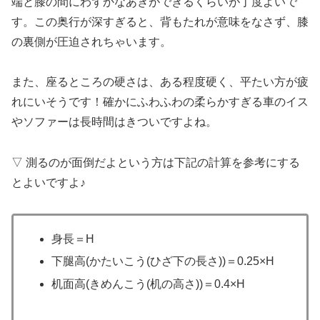
端と膝の間にわずかなあきができるくらいが丁度よいで
す。この奥行が深すぎると、背もたれが意味をなさず、膝
の裏側が圧迫されちゃいます。
また、座るところの硬さは、ある程度硬く、平たい方が疲
れにいそうです！確かにふわふわの柔らかすぎる車のイス
やソファーは長時間はきついですよね。
▽ 測るのが面倒だよという方は下記の計算を参考にする
とよいですよ♪
身長＝H
下腿高(かたいこう(ひざ下の長さ))＝0.25×H
机面高(きめんこう(机の高さ))＝0.4×H