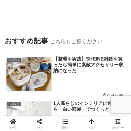
おすすめ記事
こちらもご覧ください
【整理を実践】SHEINE雑貨を買
1人暮らし
ったら簡単に素敵アクセサリー収
納になった
2023.08.30
1人暮らしのインテリアに迷った
1人暮らし
ら「白い部屋」でつくっとく
ホーム
シェア
目次へ
トップ
サイドバー
2022.07.02