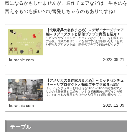
気になるかもしれませんが、名作チェアなどは一生ものを
言えるものも多いので奮発しちゃうのもありですね♪
【北欧家具の名作まとめ】～デザイナーズチェア
編～リプロダクトと類似プチプラ商品も紹介！
リビングやダイニング・キッチンなど「イス」をお探しの
方必見。北欧の名作チェアを基にすれば間違いなし！お買
い得なリプロダクト品、類似のプチプラ商品をピックアッ
プしてご紹介します。商品があり過ぎて選ぶのが大変とい
う方こそ、是非参考にして購入検討してみてくださいね。
2023.09.21
kurachic.com
【アメリカの名作家具まとめ】～ミッドセンチュ
リー～リプロダクトと類似プチプラ家具も紹介
ミッドセンチュリーと呼ばれる1946～1960年発表のアメ
リカの名作家具をご紹介。レトロで未来的なデザインが多
く、おしゃれな部屋を作りたい人必見！お買い得なリプロ
ダクト商品から、類似のプチプラ家具もピックアップして
いるので、欲しいアイテムがきっと見つかるはず♪
2025.12.09
kurachic.com
テーブル